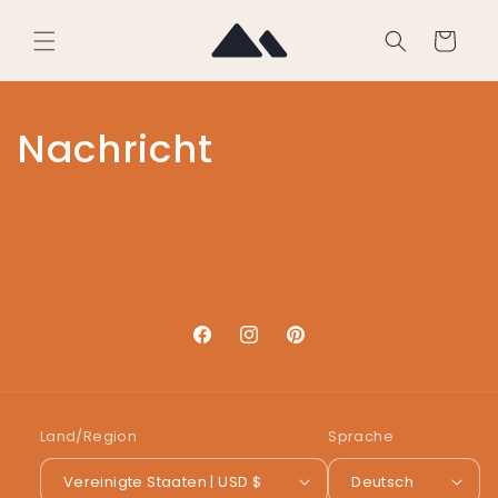
Direkt
zum
Warenkorb
Inhalt
Nachricht
Facebook
Instagram
Pinterest
Land/Region
Sprache
Vereinigte Staaten | USD $
Deutsch